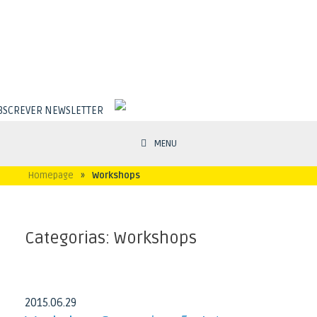
BSCREVER NEWSLETTER
MENU
Homepage
»
Workshops
Categorias:
Workshops
2015
.
06
.
29