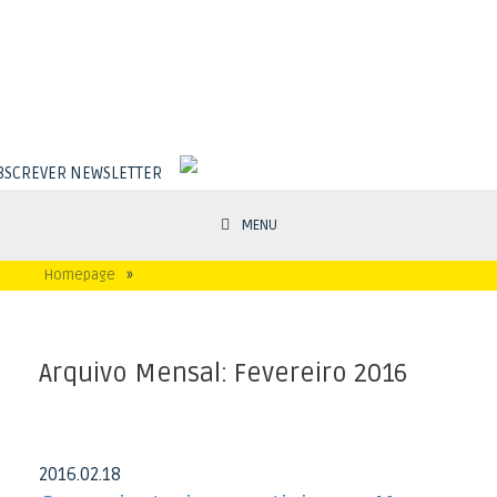
BSCREVER NEWSLETTER
MENU
Homepage
»
Arquivo Mensal:
Fevereiro 2016
2016
.
02
.
18