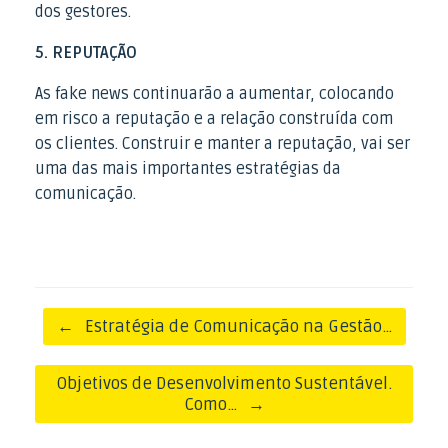
dos gestores.
5. REPUTAÇÃO
As fake news continuarão a aumentar, colocando
em risco a reputação e a relação construída com
os clientes. Construir e manter a reputação, vai ser
uma das mais importantes estratégias da
comunicação.
Post navigation
←
Estratégia de Comunicação na Gestão…
Objetivos de Desenvolvimento Sustentável.
Como…
→