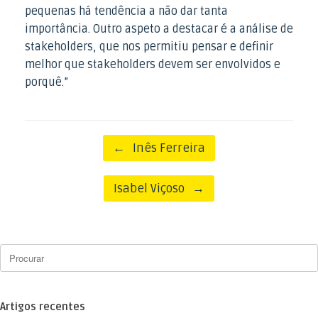
pequenas há tendência a não dar tanta
importância. Outro aspeto a destacar é a análise de
stakeholders, que nos permitiu pensar e definir
melhor que stakeholders devem ser envolvidos e
porquê.”
Post navigation
←
Inês Ferreira
Isabel Viçoso
→
Artigos recentes