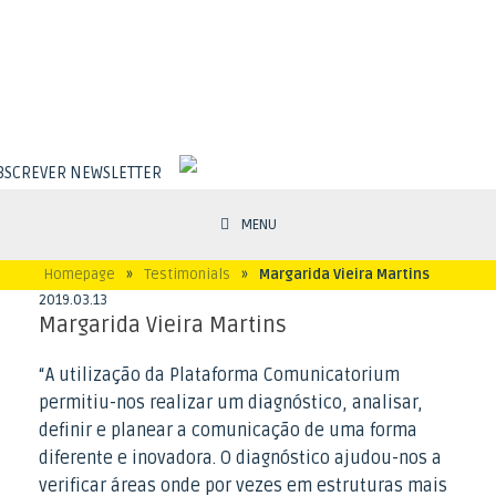
BSCREVER NEWSLETTER
MENU
Homepage
»
Testimonials
»
Margarida Vieira Martins
2019
.
03
.
13
Margarida Vieira Martins
“A utilização da Plataforma Comunicatorium
permitiu-nos realizar um diagnóstico, analisar,
definir e planear a comunicação de uma forma
diferente e inovadora. O diagnóstico ajudou-nos a
verificar áreas onde por vezes em estruturas mais