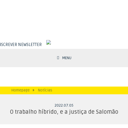
BSCREVER NEWSLETTER
MENU
Homepage
»
Notícias
2022
.
07
.
05
O trabalho híbrido, e a justiça de Salomão