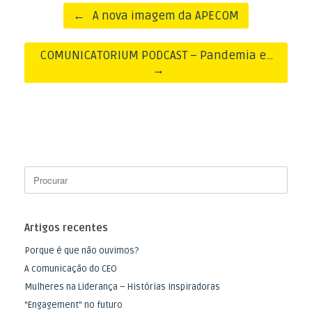
Post navigation
←
A nova imagem da APECOM
COMUNICATORIUM PODCAST – Pandemia e…
→
Artigos recentes
Porque é que não ouvimos?
A comunicação do CEO
Mulheres na Liderança – Histórias Inspiradoras
“Engagement” no futuro