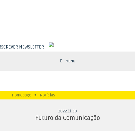
BSCREVER NEWSLETTER
MENU
Homepage
»
Notícias
2022
.
11
.
30
Futuro da Comunicação