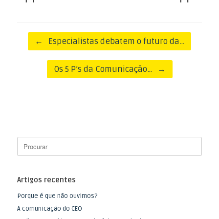
<
>
Post navigation
←
Especialistas debatem o futuro da…
Os 5 P’s da Comunicação…
→
Artigos recentes
Porque é que não ouvimos?
A comunicação do CEO