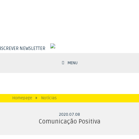
BSCREVER NEWSLETTER
MENU
Homepage
»
Notícias
2020
.
07
.
08
Comunicação Positiva