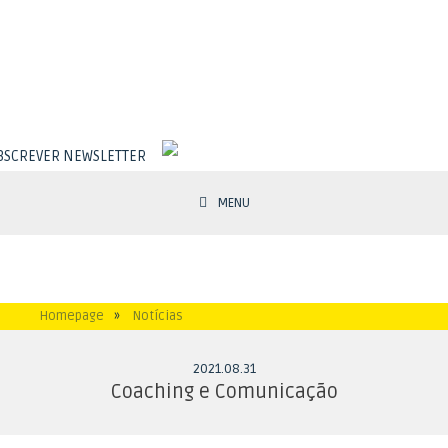
BSCREVER NEWSLETTER
MENU
Homepage
»
Notícias
2021
.
08
.
31
Coaching e Comunicação