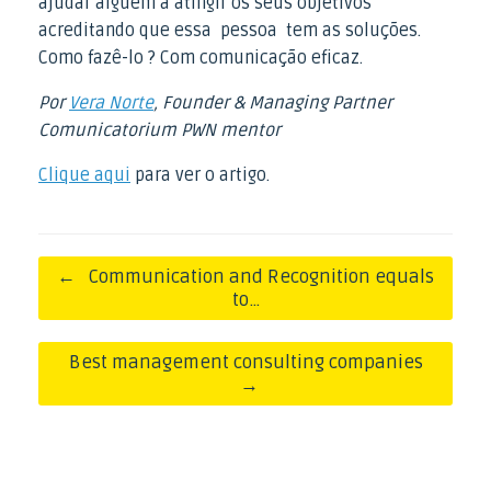
ajudar alguém a atingir os seus objetivos
acreditando que essa pessoa tem as soluções.
Como fazê-lo ? Com comunicação eficaz.
Por
Vera Norte
, Founder & Managing Partner
Comunicatorium PWN mentor
Clique aqui
para ver o artigo.
Post navigation
←
Communication and Recognition equals
to…
Best management consulting companies
→