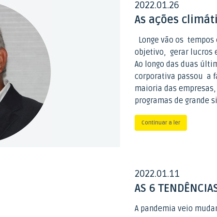
2022
01
26
.
.
As ações climát
Longe vão os tempos 
objetivo, gerar lucros 
Ao longo das duas últi
corporativa passou a f
maioria das empresas,
programas de grande si
Continuar a ler
2022
01
11
.
.
AS 6 TENDÊNCIA
A pandemia veio mudar