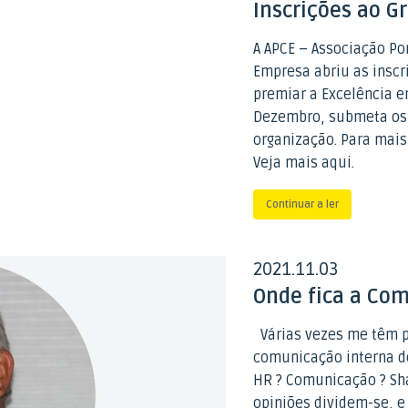
Inscrições ao G
A APCE – Associação P
Empresa abriu as inscr
premiar a Excelência e
Dezembro, submeta os
organização. Para mai
Veja mais aqui.
Continuar a ler
2021
11
03
.
.
Onde fica a Co
Várias vezes me têm p
comunicação interna d
HR ? Comunicação ? Sha
opiniões dividem-se, e