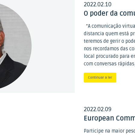
2022
02
10
.
.
O poder da com
“A comunicação virtua
distancia quem está pr
teremos de gerir o pod
nos recordamos das co
local procurado para 
com conversas rápidas,
Continuar a ler
2022
02
09
.
.
European Commu
Participe na maior pes