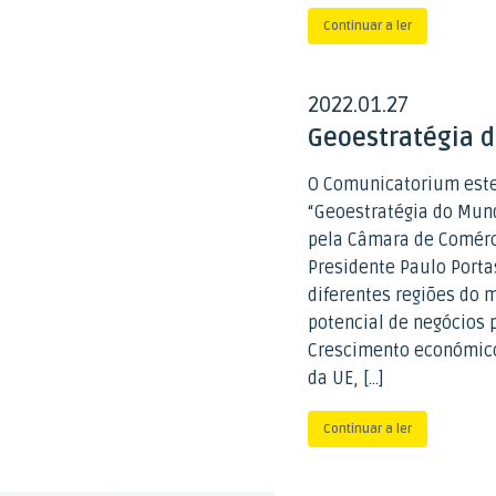
Continuar a ler
2022
01
27
.
.
Geoestratégia 
O Comunicatorium est
“Geoestratégia do Mun
pela Câmara de Comérci
Presidente Paulo Porta
diferentes regiões do
potencial de negócios 
Crescimento económico
da UE, […]
Continuar a ler