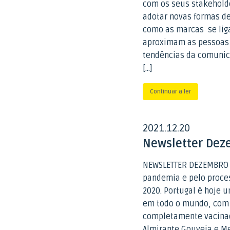
com os seus stakeholde
adotar novas formas d
como as marcas se lig
aproximam as pessoas 
tendências da comuni
[…]
Continuar a ler
2021
12
20
.
.
Newsletter Dez
NEWSLETTER DEZEMBRO D
pandemia e pelo proces
2020. Portugal é hoje 
em todo o mundo, com
completamente vacinada
Almirante Gouveia e Me