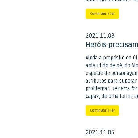
Continuar a ler
2021
11
08
.
.
Heróis precisam
Ainda a propósito da ú
aplaudido de pé, do Al
espécie de personagem
atributos para supera
problema”. De certa fo
capaz, de uma forma ad
Continuar a ler
2021
11
05
.
.