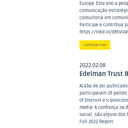
Europa. Este ano a pes
comunicação estratégic
consultoria em comuni
Participe e contribua p
https://lnkd.in/dB5v
Continuar a ler
2022
02
08
.
.
Edelman Trust 
Acaba de ser publicado
participaram 29 países
of Distrust e o posici
media. A confiança na 
social, são alguns dos
Full 2022 Report.