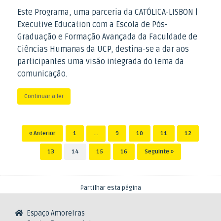
Este Programa, uma parceria da CATÓLICA-LISBON |
Executive Education com a Escola de Pós-
Graduação e Formação Avançada da Faculdade de
Ciências Humanas da UCP, destina-se a dar aos
participantes uma visão integrada do tema da
comunicação.
Continuar a ler
Post navigation
« Anterior
1
…
9
10
11
12
13
14
15
16
Seguinte »
Partilhar esta página
Espaço Amoreiras