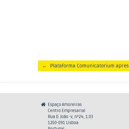
Post navigation
←
Plataforma Comunicatorium apres
Espaço Amoreiras
Centro Empresarial
Rua D. João -v, nº24, 1.03
1250-091 Lisboa
Portugal