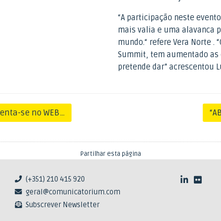
“A participação neste event
mais valia e uma alavanca p
mundo.“ refere Vera Norte .
Summit, tem aumentado as e
pretende dar” acrescentou L
enta-se no WEB…
“A
Partilhar esta página
(+351) 210 415 920
geral@comunicatorium.com
Subscrever Newsletter