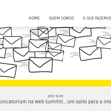
HOME
QUEM SOMOS
O QUE FAZEMO
2017
.
11
.
09
nicatorium na Web Summit… um salto para a int